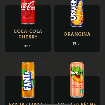
Coca-Cola
Orangina
Cherry
33 cl.
33 cl.
Fanta orange
FuzeTea Pêche