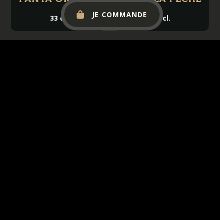
JE COMMANDE
33 cl.
33 cl.
Pelforth
DESPERADOS
Blonde pression
33 cl.