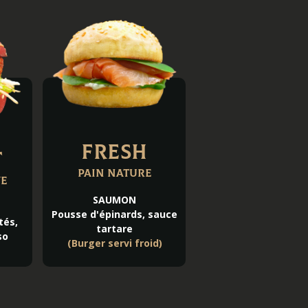
Fresh
t
Pain Nature
ve
SAUMON
Pousse d'épinards, sauce
tés,
tartare
so
(Burger servi froid)