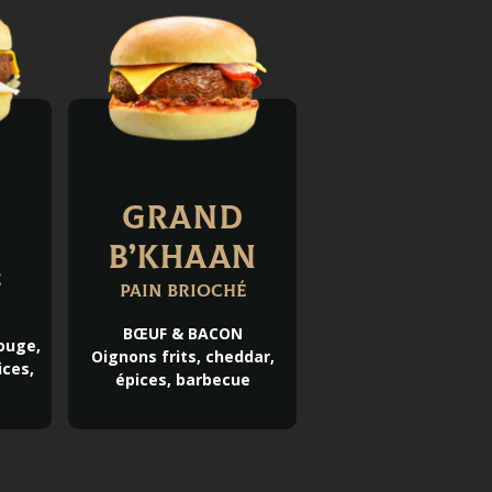
GRAND
B’KHAAN
é
Pain brioché
BŒUF & BACON
ouge,
Oignons frits, cheddar,
ices,
épices, barbecue