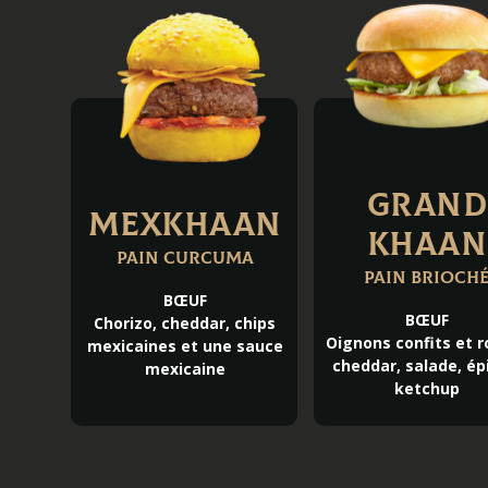
GRAND
MEXKHAAN
KHAAN
Pain curcuma
Pain brioch
BŒUF
BŒUF
Chorizo, cheddar, chips
Oignons confits et r
mexicaines et une sauce
cheddar, salade, ép
mexicaine
ketchup