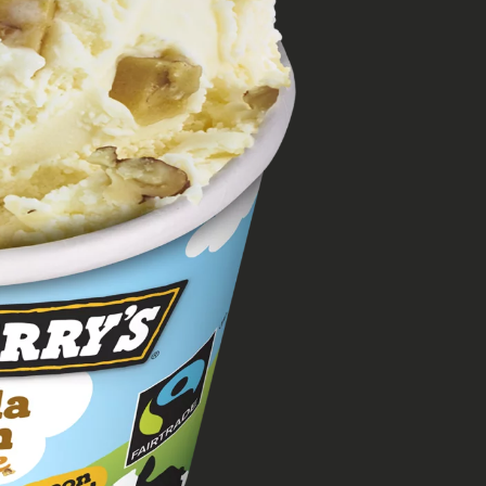
N
 aussi
s