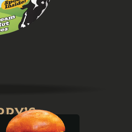
rry’s