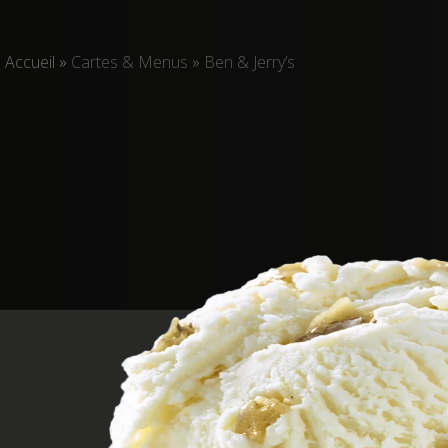
Accueil
»
Cartes & Menus
»
Ben & Jerry’s