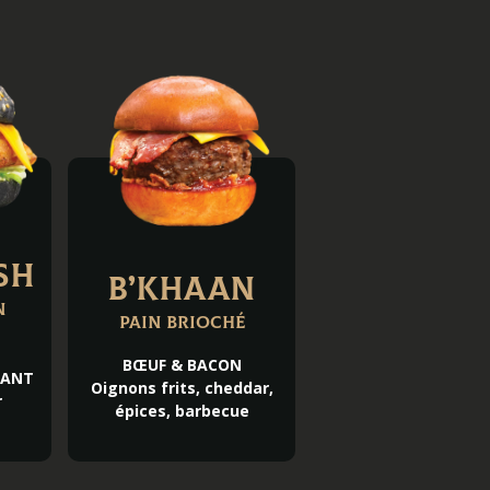
sh
B’Khaan
n
Pain brioché
BŒUF & BACON
LANT
Oignons frits, cheddar,
r
épices, barbecue