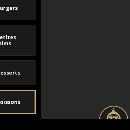
urgers
etites
aims
esserts
oissons