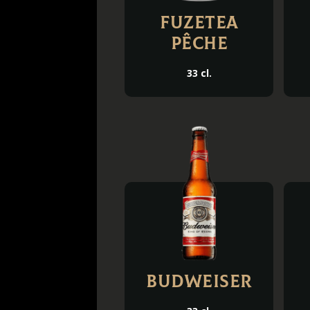
FuzeTea
Pêche
33 cl.
Budweiser