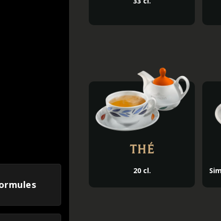
33 cl.
Thé
20 cl.
Sim
ormules