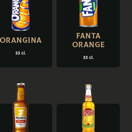
Fanta
Orangina
orange
33 cl.
33 cl.