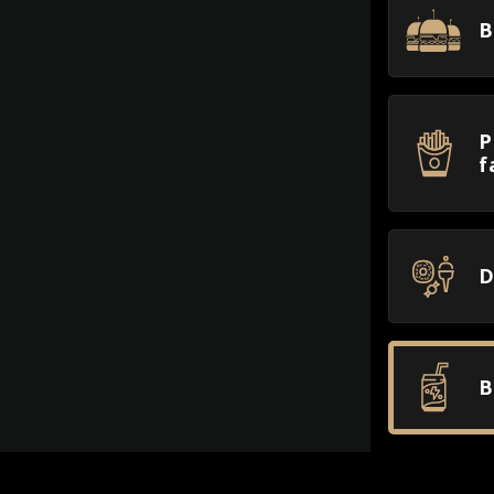
B
P
f
D
B