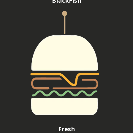
BlackFish
Fresh