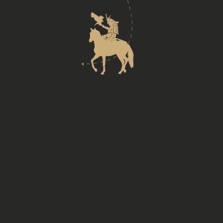
NOTRE ACTU
<
>
@KHANNBURGER