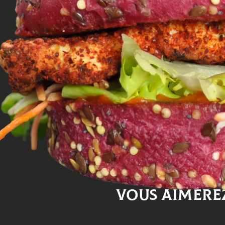
Pain bettera
TOFU
Piment doux, crudi
sauce Pesto Ros
Vous aimerez