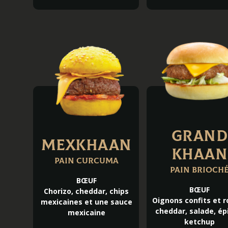
GRAND
MEXKHAAN
KHAAN
Pain curcuma
Pain brioch
BŒUF
BŒUF
Chorizo, cheddar, chips
Oignons confits et r
mexicaines et une sauce
cheddar, salade, ép
mexicaine
ketchup