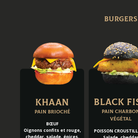
Burgers
Black Fi
KHAAN
Pain charbo
Pain brioché
végétal
BŒUF
Oignons confits et rouge,
POISSON CROUSTIL
cheddar, salade, épices,
Salade, chedda