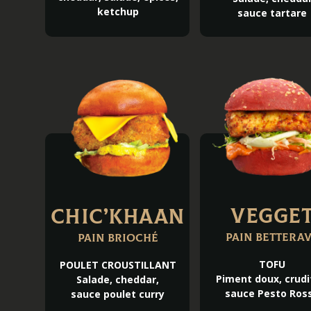
ketchup
sauce tartare
Vegge
Chic’Khaan
Pain bettera
Pain brioché
TOFU
POULET CROUSTILLANT
Piment doux, crudi
Salade, cheddar,
sauce Pesto Ros
sauce poulet curry