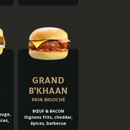
GRAND
B’KHAAN
é
Pain brioché
BŒUF & BACON
ouge,
Oignons frits, cheddar,
ices,
épices, barbecue