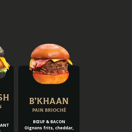
sh
B’Khaan
n
Pain brioché
BŒUF & BACON
LANT
Oignons frits, cheddar,
r