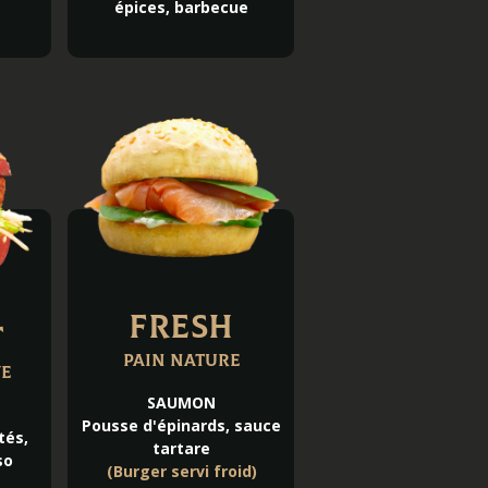
épices, barbecue
Fresh
t
Pain Nature
ve
SAUMON
Pousse d'épinards, sauce
tés,
tartare
so
(Burger servi froid)