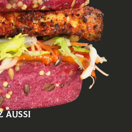
ve
tés,
so
 aussi