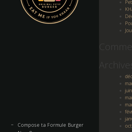
Pet
KH
Déc
Pou
Jou
Commen
Archive
dé
ma
jui
ma
ma
fév
jan
Compose ta Formule Burger
oc