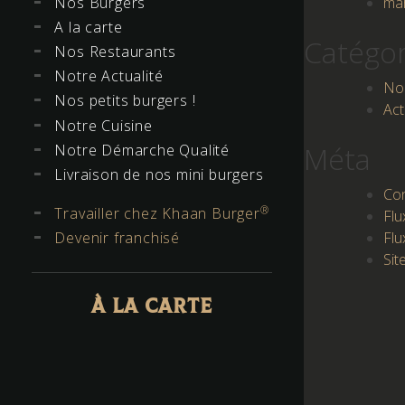
Nos Burgers
ma
A la carte
Catégor
Nos Restaurants
Notre Actualité
No
Nos petits burgers !
Act
Notre Cuisine
Méta
Notre Démarche Qualité
Livraison de nos mini burgers
Co
®
Travailler chez Khaan Burger
Flu
Flu
Devenir franchisé
Sit
À LA CARTE