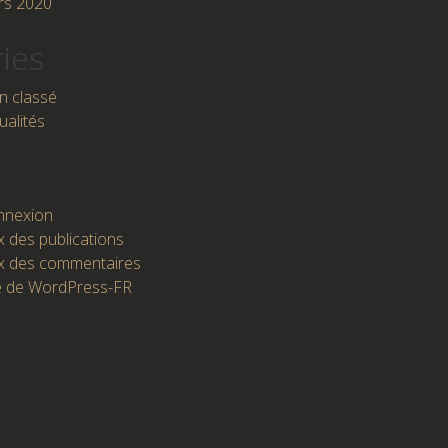
rs 2020
ies
n classé
ualités
nnexion
x des publications
x des commentaires
e de WordPress-FR