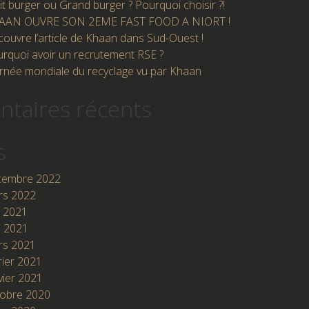
it burger ou Grand burger ? Pourquoi choisir ?!
AAN OUVRE SON 2EME FAST FOOD A NIORT !
ouvre l’article de Khaan dans Sud-Ouest !
rquoi avoir un recrutement RSE ?
rnée mondiale du recyclage vu par Khaan
taires récents
s
cembre 2022
rs 2022
n 2021
i 2021
rs 2021
rier 2021
vier 2021
tobre 2020