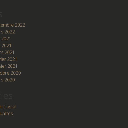
s
cembre 2022
rs 2022
n 2021
i 2021
rs 2021
rier 2021
vier 2021
tobre 2020
rs 2020
ies
n classé
ualités