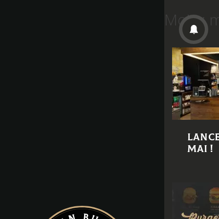
Mois :
m
Lance
mai !