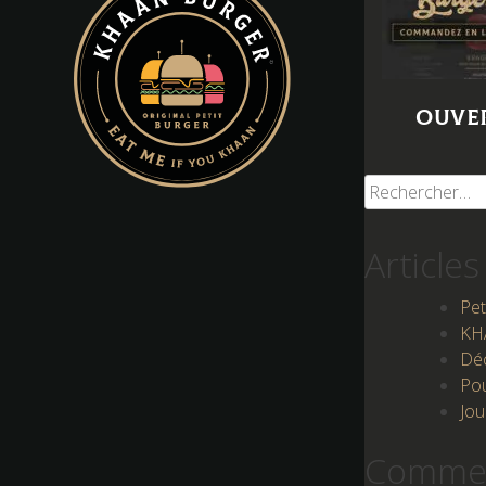
Ouver
Rechercher :
Articles
Pet
KH
Déc
Pou
Jou
Commen