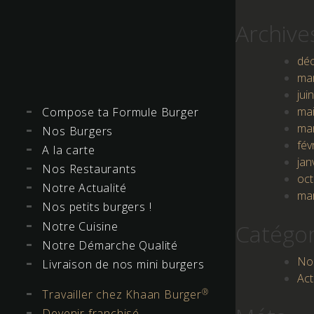
Archive
dé
ma
jui
ma
Compose ta Formule Burger
ma
Nos Burgers
fév
A la carte
jan
Nos Restaurants
oc
Notre Actualité
ma
Nos petits burgers !
Notre Cuisine
Catégor
Notre Démarche Qualité
No
Livraison de nos mini burgers
Act
®
Travailler chez Khaan Burger
Devenir franchisé